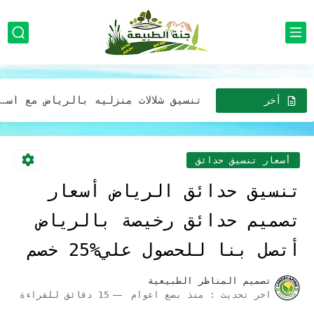
تصميم ديكورات المظلات والجلسات بالرياض لتمنح الحديقة مظهرًا طبيعيًا ودافئًا
تصميم مظلات للحدائق في الرياض استخدام الألوان الطبيعية والنباتات المحلية...
تنسيق شلالات منزليه بالرياض مع استخدام الإضاءة لتحسين جمالية الشلال
تصميم مظلة خارجية مع ديكورات حدائق جلسات خارجية بالرياض
أخر
الاخبار
افضل شركة خدمات تزين وتصميم الحدائق المنزلية وبأقل الأسعار في...
افضل شركة تركيب أجهزة رذاذ الماء بالرياض للمنازل والمدارس والمطاعم...
أسعار تنسيق حدائق
صيانه وتركيب مظلات وجلسات خارجية في الرياض: إضافة مثالية لحديقتك...
تنسيق حدائق الرياض أسعار
افضل شركة تركيب مظلات وجلسات بأقل الأسعار خصومات تصل 30%...
تصميم حدائق رخيصة بالرياض
مظلات لحدائق المنازل في الرياض: خيارات عصرية وجميلة بافضل الاسعار
أتصل بنا للحصول علي%25 خصم
خدمات تصميم حدايق فريدة وجذابة لمنزلك في الرياض بفضل التكلفه
تصميم المناظر الطبيعية
اخر تحديث :
منذ بضع اعوام
15 دقائق للقراءة