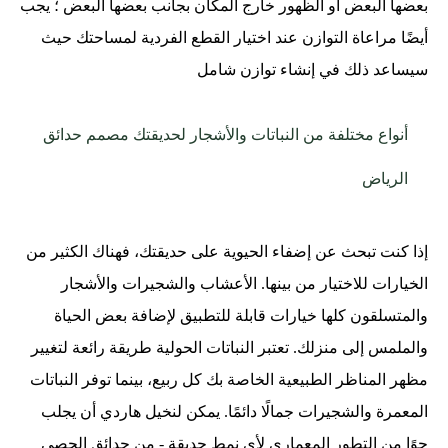
بعضها البعض أو الظهور خارج المكان بجانب بعضها البعض ؛ يجب
أيضًا مراعاة التوازن عند اختيار القطع الفردية لمساحتك حيث
سيساعد ذلك في إنشاء توازن شامل
أنواع مختلفة من النباتات والأشجار لحديقتك مصمم حدائق
الرياض
إذا كنت تبحث عن إضفاء الحيوية على حديقتك، فهناك الكثير من
الخيارات للاختيار من بينها. الأعشاب والشجيرات والأشجار
والمتسلقون كلها خيارات قابلة للتطبيق لإضافة بعض الحياة
والملمس إلى منزلك. تعتبر النباتات الحولية طريقة رائعة لتغيير
مظهر المناظر الطبيعية الخاصة بك كل ربيع، بينما توفر النباتات
المعمرة والشجيرات جمالًا دائمًا. يمكن لنخيل هاردي أن يجلب
جوًا من التطور المعماري لأي نمط حديقة - من حدائق الحصى