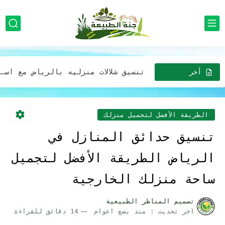
تصميم ديكورات المظلات والجلسات بالرياض لتمنح الحديقة مظهرًا طبيعيًا ودافئًا
تصميم مظلات للحدائق في الرياض استخدام الألوان الطبيعية والنباتات المحلية...
تنسيق شلالات منزليه بالرياض مع استخدام الإضاءة لتحسين جمالية الشلال
تصميم مظلة خارجية مع ديكورات حدائق جلسات خارجية بالرياض
أخر
الاخبار
افضل شركة خدمات تزين وتصميم الحدائق المنزلية وبأقل الأسعار في...
افضل شركة تركيب أجهزة رذاذ الماء بالرياض للمنازل والمدارس والمطاعم...
الطريقة الأفضل لتجميل منزلك
صيانه وتركيب مظلات وجلسات خارجية في الرياض: إضافة مثالية لحديقتك...
تنسيق حدائق المنازل في
افضل شركة تركيب مظلات وجلسات بأقل الأسعار خصومات تصل 30%...
الرياض الطريقة الأفضل لتجميل
مظلات لحدائق المنازل في الرياض: خيارات عصرية وجميلة بافضل الاسعار
ساحة منزلك الخارجية
خدمات تصميم حدايق فريدة وجذابة لمنزلك في الرياض بفضل التكلفه
تصميم المناظر الطبيعية
اخر تحديث :
منذ بضع اعوام
14 دقائق للقراءة