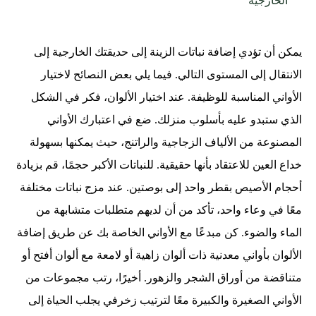
الخارجية
يمكن أن تؤدي إضافة نباتات الزينة إلى حديقتك الخارجية إلى
الانتقال إلى المستوى التالي. فيما يلي بعض النصائح لاختيار
الأواني المناسبة للوظيفة. عند اختيار الألوان، فكر في الشكل
الذي ستبدو عليه بأسلوب منزلك. ضع في اعتبارك الأواني
المصنوعة من الألياف الزجاجية والراتنج، حيث يمكنها بسهولة
خداع العين للاعتقاد بأنها حقيقية. للنباتات الأكبر حجمًا، قم بزيادة
أحجام الأصيص بقطر واحد إلى بوصتين. عند مزج نباتات مختلفة
معًا في وعاء واحد، تأكد من أن لديهم متطلبات متشابهة من
الماء والضوء. كن مبدعًا مع الأواني الخاصة بك عن طريق إضافة
الألوان بأواني معدنية ذات ألوان زاهية أو لامعة مع ألوان أفتح أو
متناقضة من أوراق الشجر والزهور. أخيرًا، رتب مجموعات من
الأواني الصغيرة والكبيرة معًا لترتيب زخرفي يجلب الحياة إلى