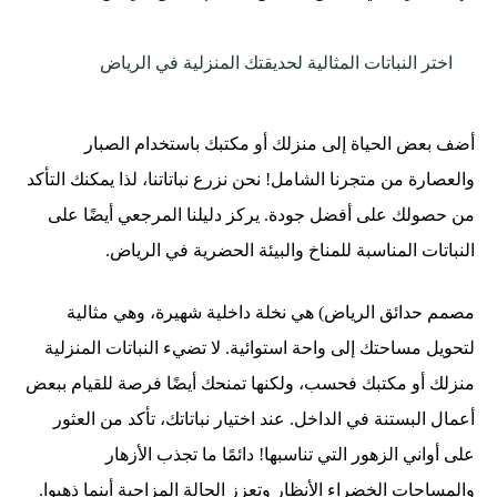
اختر النباتات المثالية لحديقتك المنزلية في الرياض
أضف بعض الحياة إلى منزلك أو مكتبك باستخدام الصبار
والعصارة من متجرنا الشامل! نحن نزرع نباتاتنا، لذا يمكنك التأكد
من حصولك على أفضل جودة. يركز دليلنا المرجعي أيضًا على
النباتات المناسبة للمناخ والبيئة الحضرية في الرياض.
مصمم حدائق الرياض) هي نخلة داخلية شهيرة، وهي مثالية
لتحويل مساحتك إلى واحة استوائية. لا تضيء النباتات المنزلية
منزلك أو مكتبك فحسب، ولكنها تمنحك أيضًا فرصة للقيام ببعض
أعمال البستنة في الداخل. عند اختيار نباتاتك، تأكد من العثور
على أواني الزهور التي تناسبها! دائمًا ما تجذب الأزهار
والمساحات الخضراء الأنظار وتعزز الحالة المزاجية أينما ذهبوا.