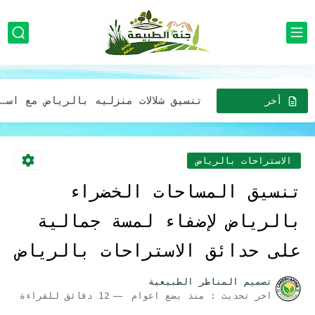
تصميم ديكورات المظلات والجلسات بالرياض لتمنح الحديقة مظهرًا طبيعيًا ودافئًا
تصميم مظلات للحدائق في الرياض استخدام الألوان الطبيعية والنباتات المحلية...
تنسيق شلالات منزليه بالرياض مع استخدام الإضاءة لتحسين جمالية الشلال
تصميم مظلة خارجية مع ديكورات حدائق جلسات خارجية بالرياض
أخر
الاخبار
افضل شركة خدمات تزين وتصميم الحدائق المنزلية وبأقل الأسعار في...
افضل شركة تركيب أجهزة رذاذ الماء بالرياض للمنازل والمدارس والمطاعم...
الاستراحات بالرياض
صيانه وتركيب مظلات وجلسات خارجية في الرياض: إضافة مثالية لحديقتك...
تنسيق المساحات الخضراء
افضل شركة تركيب مظلات وجلسات بأقل الأسعار خصومات تصل 30%...
بالرياض لإضفاء لمسة جمالية
مظلات لحدائق المنازل في الرياض: خيارات عصرية وجميلة بافضل الاسعار
على حدائق الاستراحات بالرياض
خدمات تصميم حدايق فريدة وجذابة لمنزلك في الرياض بفضل التكلفه
تصميم المناظر الطبيعية
اخر تحديث :
منذ بضع اعوام
12 دقائق للقراءة