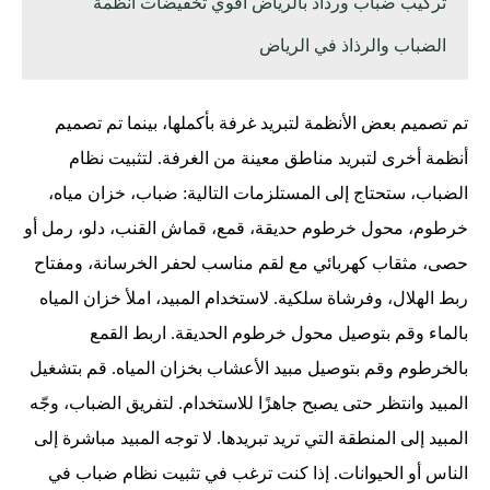
تركيب ضباب ورذاذ بالرياض أقوي تخفيضات أنظمة
الضباب والرذاذ في الرياض
تم تصميم بعض الأنظمة لتبريد غرفة بأكملها، بينما تم تصميم
أنظمة أخرى لتبريد مناطق معينة من الغرفة. لتثبيت نظام
الضباب، ستحتاج إلى المستلزمات التالية: ضباب، خزان مياه،
خرطوم، محول خرطوم حديقة، قمع، قماش القنب، دلو، رمل أو
حصى، مثقاب كهربائي مع لقم مناسب لحفر الخرسانة، ومفتاح
ربط الهلال، وفرشاة سلكية. لاستخدام المبيد، املأ خزان المياه
بالماء وقم بتوصيل محول خرطوم الحديقة. اربط القمع
بالخرطوم وقم بتوصيل مبيد الأعشاب بخزان المياه. قم بتشغيل
المبيد وانتظر حتى يصبح جاهزًا للاستخدام. لتفريق الضباب، وجّه
المبيد إلى المنطقة التي تريد تبريدها. لا توجه المبيد مباشرة إلى
الناس أو الحيوانات. إذا كنت ترغب في تثبيت نظام ضباب في