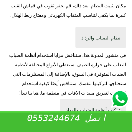
مكان تثبيت النظام. بعد ذلك، قم بحفر ثقوب في قماش القنب
كبيرة بما يكفي لتناسب المثقاب الكهربائي ومفتاح ربط الهلال.
نظام الضباب والرذاذ
في منشور المدونة هذا، سنناقش مزايا استخدام أنظمة الضباب
للتغلب على حرارة الصيف. سنغطي الأنواع المختلفة لأنظمة
الضباب المتوفرة في السوق، بالإضافة إلى المستلزمات التي
ستحتاجها لتركيبها بنفسك. سنناقش أيضًا كيفية استخدام
المبيدات لتفريق مبيدات الآفات في منطقة ما. هيا بنا نبدأ!
تركيب أنظمة الضباب والرذاذ
اتصل 0553244674
قد يكون تثبيت أنظمة الضباب مهمة شاقة،