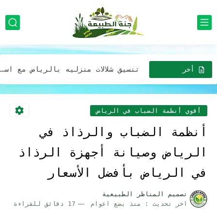
تصميم ديكورات المظلات والجلسات بالرياض لتمنح الحديقة مظهرًا طبيعيًا ودافئًا
تصميم مظلات للحدائق في الرياض استخدام الألوان الطبيعية والنباتات المحلية...
تنسيق شلالات منزليه بالرياض مع استخدام الإضاءة لتحسين جمالية الشلال
تصميم مظلة خارجية مع ديكورات حدائق جلسات خارجية بالرياض
أخر
الاخبار
افضل شركة خدمات تزين وتصميم الحدائق المنزلية وبأقل الأسعار في...
افضل شركة تركيب أجهزة رذاذ الماء بالرياض للمنازل والمدارس والمطاعم...
أقوي أنظمة الضباب في الرياض
صيانه وتركيب مظلات وجلسات خارجية في الرياض: إضافة مثالية لحديقتك...
أنظمة الضباب والرذاذ في
افضل شركة تركيب مظلات وجلسات بأقل الأسعار خصومات تصل 30%...
الرياض وصيانة أجهزة الرذاذ
مظلات لحدائق المنازل في الرياض: خيارات عصرية وجميلة بافضل الاسعار
في الرياض بأفضل الأسعار
خدمات تصميم حدايق فريدة وجذابة لمنزلك في الرياض بفضل التكلفه
تصميم المناظر الطبيعية
اخر تحديث :
منذ بضع اعوام
17 دقائق للقراءة