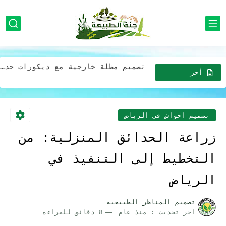
تصميم مظلات للحدائق في الرياض استخدام الألوان الطبيعية والنباتات المحلية...
تنسيق شلالات منزليه بالرياض مع استخدام الإضاءة لتحسين جمالية الشلال
تصميم مظلة خارجية مع ديكورات حدائق جلسات خارجية بالرياض
افضل شركة خدمات تزين وتصميم الحدائق المنزلية وبأقل الأسعار في...
أخر
الاخبار
افضل شركة تركيب أجهزة رذاذ الماء بالرياض للمنازل والمدارس والمطاعم...
صيانه وتركيب مظلات وجلسات خارجية في الرياض: إضافة مثالية لحديقتك...
تصميم احواش في الرياض
افضل شركة تركيب مظلات وجلسات بأقل الأسعار خصومات تصل 30%...
زراعة الحدائق المنزلية: من
مظلات لحدائق المنازل في الرياض: خيارات عصرية وجميلة بافضل الاسعار
التخطيط إلى التنفيذ في
خدمات تصميم حدايق فريدة وجذابة لمنزلك في الرياض بفضل التكلفه
الرياض
تصميم المناظر الطبيعية
اخر تحديث :
منذ عام
8 دقائق للقراءة