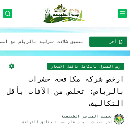
تصميم ديكورات المظلات والجلسات بالرياض لتمنح الحديقة مظهرًا طبيعيًا ودافئًا
تصميم مظلات للحدائق في الرياض استخدام الألوان الطبيعية والنباتات المحلية...
تنسيق شلالات منزليه بالرياض مع استخدام الإضاءة لتحسين جمالية الشلال
تصميم مظلة خارجية مع ديكورات حدائق جلسات خارجية بالرياض
أخر
الاخبار
افضل شركة خدمات تزين وتصميم الحدائق المنزلية وبأقل الأسعار في...
افضل شركة تركيب أجهزة رذاذ الماء بالرياض للمنازل والمدارس والمطاعم...
رش المنزل بالكامل بافضل الاسعار
صيانه وتركيب مظلات وجلسات خارجية في الرياض: إضافة مثالية لحديقتك...
ارخص شركة مكافحة حشرات
افضل شركة تركيب مظلات وجلسات بأقل الأسعار خصومات تصل 30%...
بالرياض: تخلص من الآفات بأقل
مظلات لحدائق المنازل في الرياض: خيارات عصرية وجميلة بافضل الاسعار
التكاليف
خدمات تصميم حدايق فريدة وجذابة لمنزلك في الرياض بفضل التكلفه
تصميم المناظر الطبيعية
اخر تحديث :
منذ عام
11 دقائق للقراءة