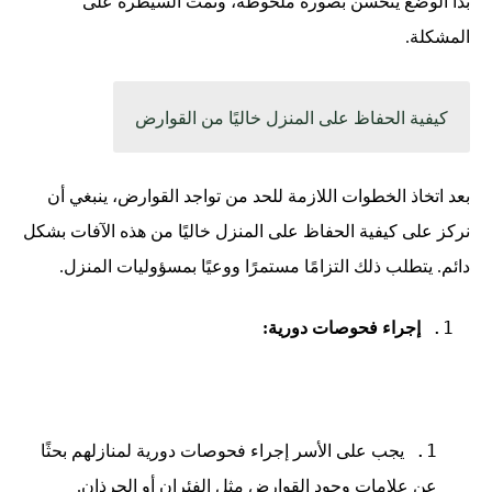
بدأ الوضع يتحسن بصورة ملحوظة، وتمت السيطرة على
المشكلة.
كيفية الحفاظ على المنزل خاليًا من القوارض
بعد اتخاذ الخطوات اللازمة للحد من تواجد القوارض، ينبغي أن
نركز على كيفية الحفاظ على المنزل خاليًا من هذه الآفات بشكل
دائم. يتطلب ذلك التزامًا مستمرًا ووعيًا بمسؤوليات المنزل.
إجراء فحوصات دورية:
يجب على الأسر إجراء فحوصات دورية لمنازلهم بحثًا
عن علامات وجود القوارض مثل الفئران أو الجرذان.