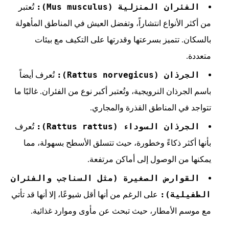
الفئران المنزلية (Mus musculus):
تُعتبر
من أكثر الأنواع انتشاراً، وتفضل العيش في المناطق المأهولة
بالسكان. تتميز بسرعتها وقدرتها على التكيف مع بيئات
متعددة.
الجرذان (Rattus norvegicus):
تُعرف أيضاً
باسم الجرذان النرويجية، وتُعتبر أكبر نوع من الفئران. غالبًا ما
تتواجد في المناطق القذرة والمجاري.
الجرذان السوداء (Rattus rattus):
تُعرف
بأنها أكثر ذكاءً وخطورة، حيث تتسلق الأسطح بسهولة، مما
يمكنها من الوصول إلى أماكن مرتفعة.
القوارض الصغيرة (مثل السناجب والفئران
الطفيلية):
على الرغم من أنها أقل شيوعًا، إلا أنها قد تأتي
مع موسم الأمطار، حيث تبحث عن مأوى وموارد غذائية.