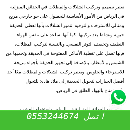
تعتبر تصميم وتركيب الشلالات والمظلات في الحدائق المنزلية
في الرياض من الأمور الأساسية للحصول على جو خارجي مريح
ومثالي للاسترخاء والترفيه. تتميز الشلالات بأنها تعطي الحديقة
حيوية ونشاط بعد تركيبها، كما أنها تساعد على تنفس الهواء
النظيف وتخفيف التوتر النفسي. وبالنسبة لتركيب المظلات،
فإنها تعمل على تغطية الأماكن المفتوحة في الحديقة وتحميها من
الشمس والأمطار، بالإضافة إلى تجهيز الحديقة بأجواء مريحة
للاسترخاء والجلوس. ويعتبر تركيب الشلالات والمظلات معًا أحد
أفضل الخيارات لتحويل الحديقة إلى ملاذ هادئ للتجول
والاستمتاع بالهواء الطلق في الرياض.
تصميم الحدائق المنزلية في الرياض باستخدام العشب
اتصل 0553244674
الصناعي: المزايا والفوائد